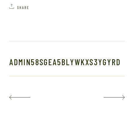
SHARE
ADMIN58SGEA5BLYWKXS3YGYRD