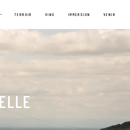
E
TERROIR
VINS
IMMERSION
VENIR
PELLE