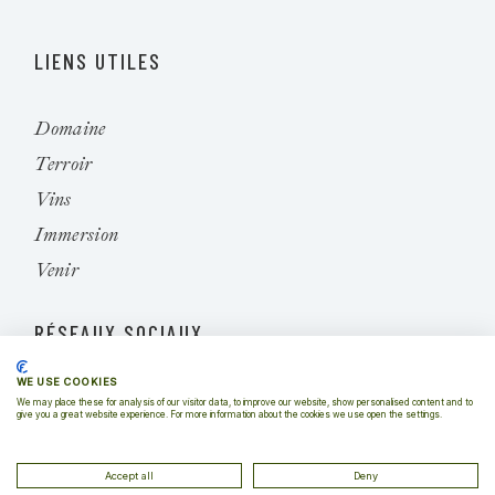
LIENS UTILES
Domaine
Terroir
Vins
Immersion
Venir
RÉSEAUX SOCIAUX
WE USE COOKIES
Instagram
We may place these for analysis of our visitor data, to improve our website, show personalised content and to
give you a great website experience. For more information about the cookies we use open the settings.
Accept all
Deny