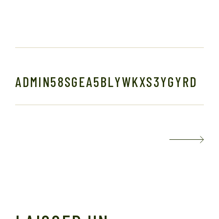
ADMIN58SGEA5BLYWKXS3YGYRD